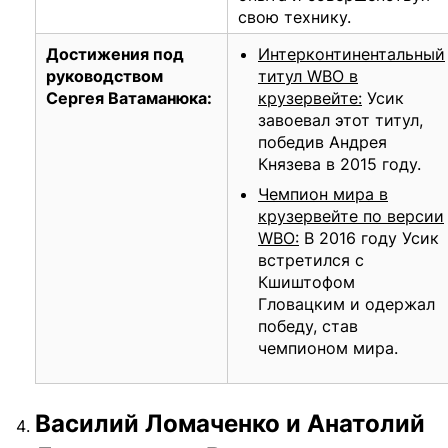
свою технику.
Достижения под
Интерконтинентальный
руководством
титул WBO в
Сергея Ватаманюка:
крузервейте:
Усик
завоевал этот титул,
победив Андрея
Князева в 2015 году.
Чемпион мира в
крузервейте по версии
WBO:
В 2016 году Усик
встретился с
Кшиштофом
Гловацким и одержал
победу, став
чемпионом мира.
Василий Ломаченко и Анатолий