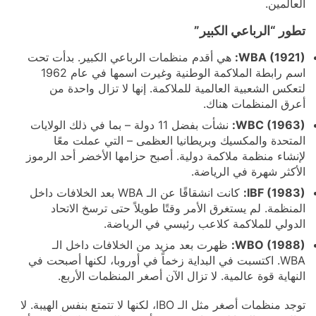
العالمين.
تطور “الرباعي الكبير”
WBA (1921):
هي أقدم منظمات الرباعي الكبير. بدأت تحت
اسم رابطة الملاكمة الوطنية وغيرت اسمها في عام 1962
لتعكس الشعبية العالمية للملاكمة. إنها لا تزال واحدة من
أعرق المنظمات هناك.
WBC (1963):
نشأت بفضل 11 دولة – بما في ذلك الولايات
المتحدة والمكسيك وبريطانيا العظمى – التي عملت معًا
لإنشاء منظمة ملاكمة دولية. أصبح حزامها الأخضر أحد الرموز
الأكثر شهرة في الرياضة.
IBF (1983):
كانت انشقاقًا عن الـ WBA بعد الخلافات داخل
المنظمة. لم يستغرق الأمر وقتًا طويلاً حتى ترسخ الاتحاد
الدولي للملاكمة كلاعب رئيسي في الرياضة.
WBO (1988):
ظهرت بعد مزيد من الخلافات داخل الـ
WBA. اكتسبت في البداية زخماً في أوروبا، لكنها أصبحت في
النهاية قوة عالمية. لا تزال الآن أصغر المنظمات الأربع.
توجد منظمات أصغر مثل الـ IBO، لكنها لا تتمتع بنفس الهيبة. لا