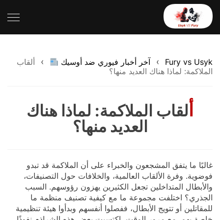
›
›
Fury vs Usyk
آخر أخبار فيوري ضد أوسيك
ألقاب
الملاكمة: لماذا هناك العديد منها؟
أ
لقاب الملاكمة: لماذا هناك
العديد منها؟
غالبًا ما يتفق المشجعون والخبراء على أن الملاكمة قد تبدو
فوضوية. وفرة الألقاب العالمية، والخلافات حول التصنيفات،
والأبطال المتداخلين تجعل الكثيرين يهزون رؤوسهم. السبب
الجذري؟ اختلفت مجموعة ما مع كيفية تصنيف منظمة ما
للمقاتلين أو تتويج الأبطال، ففصلوا أنفسهم وبدأوا هيئة تنظيمية
خاصة بهم. مع مرور الوقت، اكتسبت بعض هذه الشراذم نفوذًا