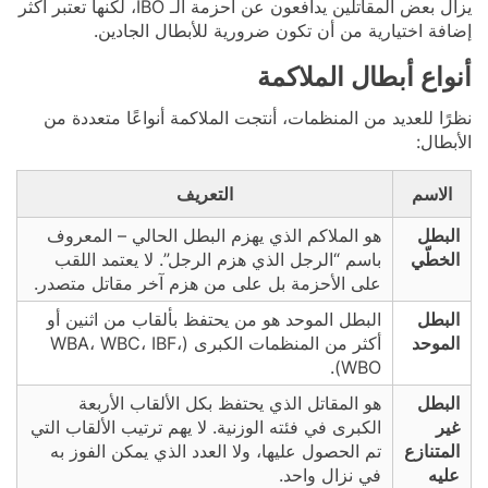
يزال بعض المقاتلين يدافعون عن أحزمة الـ IBO، لكنها تعتبر أكثر
إضافة اختيارية من أن تكون ضرورية للأبطال الجادين.
أنواع أبطال الملاكمة
نظرًا للعديد من المنظمات، أنتجت الملاكمة أنواعًا متعددة من
الأبطال:
الاسم
التعريف
البطل
هو الملاكم الذي يهزم البطل الحالي – المعروف
الخطّي
باسم “الرجل الذي هزم الرجل”. لا يعتمد اللقب
على الأحزمة بل على من هزم آخر مقاتل متصدر.
البطل
البطل الموحد هو من يحتفظ بألقاب من اثنين أو
الموحد
أكثر من المنظمات الكبرى (WBA، WBC، IBF،
WBO).
البطل
هو المقاتل الذي يحتفظ بكل الألقاب الأربعة
غير
الكبرى في فئته الوزنية. لا يهم ترتيب الألقاب التي
المتنازع
تم الحصول عليها، ولا العدد الذي يمكن الفوز به
عليه
في نزال واحد.