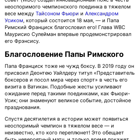
неоспоримого чемпионского поединка в тяжелом
весе между
Тайсоном Фьюри
и
Александром
Усиком
, который состоится 18 мая, — и Папа
Римский Франциск благословил его! Глава WBC
Маурисио Сулейман впервые продемонстрировал
его Фрэнсису.
Благословение Папы Римского
Папа Франциск тоже не чужд боксу. В 2019 году он
присвоил Деонтею Уайлдеру титул «Представитель
боксеров и посол мира через спорт» в честь его
визита в Ватикан. Подобные жесты усиливают
ожидание перед такими поединками, как Фьюри-
Усик; они знаменуют великое событие, достойное
празднования.
Спустя десятилетия в истории может появиться
неоспоримый чемпион в тяжелом весе — и
неизвестно, кто кого переплюнет! Это обещает
быть невероятный матч, и только время покажет,